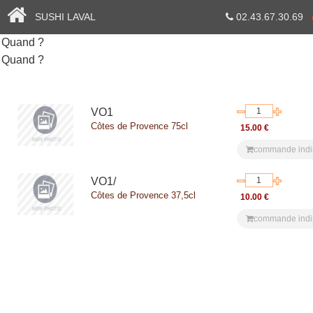
SUSHI LAVAL
02.43.67.30.69
VO1
Côtes de Provence 75cl
15.00 €
commande indi
VO1/
Côtes de Provence 37,5cl
10.00 €
commande indi