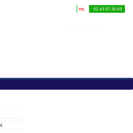
02.43.67.30.69
TEL
Mon panier est vide
identifiez-vous
 €