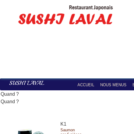
ACCUEIL
NOUS MENUS
K1
Saumon