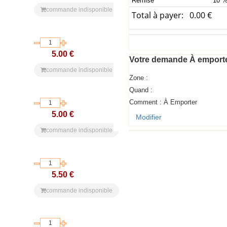
Remise
10 
commande indisponible
Total à payer: 0.00 €
5.00 €
Votre demande
À emport
commande indisponible
Zone :
Quand :
Comment :
À Emporter
5.00 €
Modifier
commande indisponible
5.50 €
commande indisponible